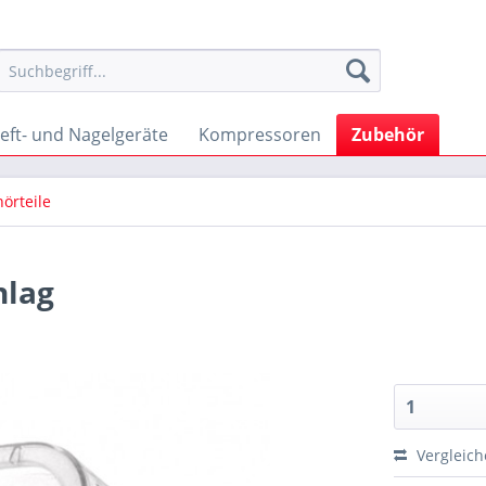
eft- und Nagelgeräte
Kompressoren
Zubehör
örteile
hlag
Vergleic