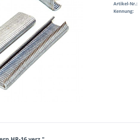
Artikel-Nr.:
Kennung:
rn HR-16 verz."