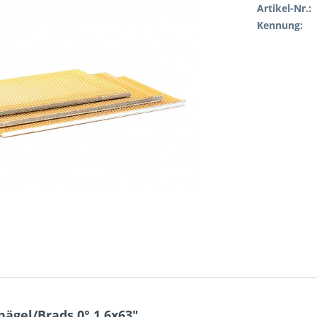
Artikel-Nr.:
Kennung:
ägel/Brads 0° 1,6x63"