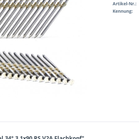
Artikel-Nr.:
Kennung:
 34° 3,1x90 RS V2A Flachkopf"