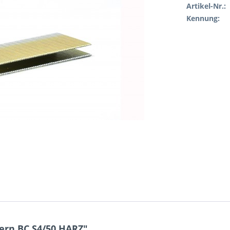
Artikel-Nr.:
Kennung:
rn BC S4/50 HARZ"