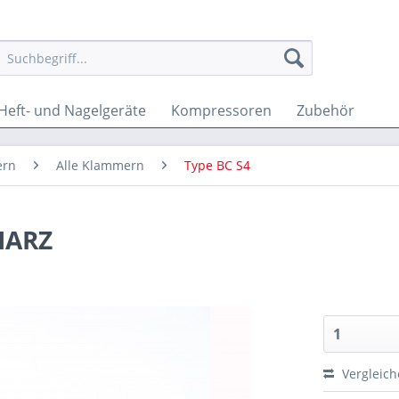
Heft- und Nagelgeräte
Kompressoren
Zubehör
ern
Alle Klammern
Type BC S4
HARZ
Vergleic