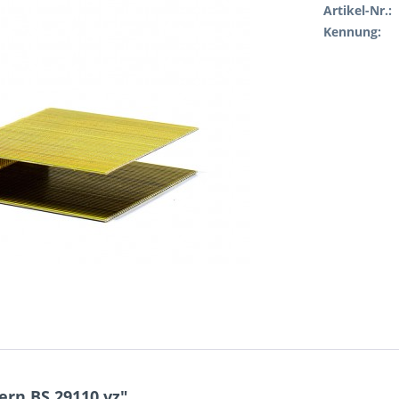
Artikel-Nr.:
Kennung:
rn BS 29110 vz"