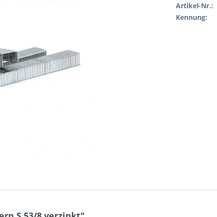
Artikel-Nr.:
Kennung:
n S 53/8 verzinkt"